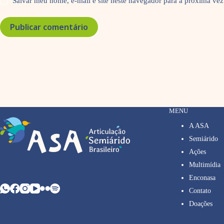
Salvar meu nome, e-mail e site neste navegador para a próxima vez
Publicar comentário
MENU
A ASA
Semiárido
Ações
Multimídia
Enconasa
Contato
Doações