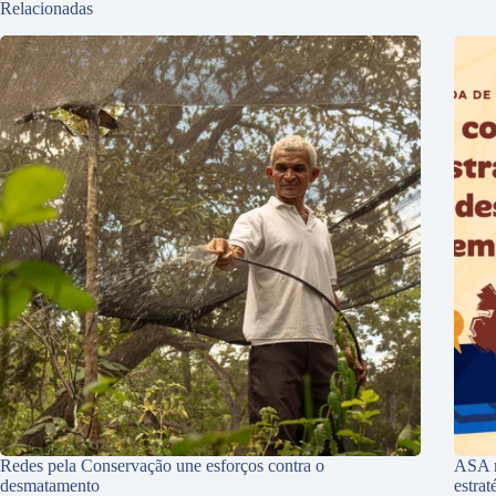
Relacionadas
Redes pela Conservação une esforços contra o
ASA r
desmatamento
estra