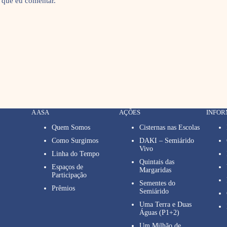
 que eu comentar.
A ASA
AÇÕES
INFO
Quem Somos
Cisternas nas Escolas
Como Surgimos
DAKI – Semiárido
Vivo
Linha do Tempo
Quintais das
Espaços de
Margaridas
Participação
Sementes do
Prêmios
Semiárido
Uma Terra e Duas
Águas (P1+2)
Um Milhão de