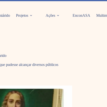
iárido
Projetos
Ações
EnconASA
Multim
árido
que pudesse alcançar diversos públicos