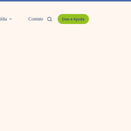
ídia
Contato
Doe e Ajude