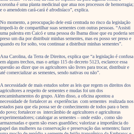
coronha é uma planta medicinal que atua nos processos de hemorragia;
e o amendoim cará-cará é afrodisíaco”, explica.
No momento, a preocupação dele está centrada no risco da legislação
impedi-lo de compartilhar suas sementes com outras pessoas. “Assisti
uma palestra em Caicó e uma pessoa do Ibama disse que eu poderia ser
preso um dia por distribuir minhas sementes, mas eu posso ser preso e
quando eu for solto, vou continuar a distribuir minhas sementes”.
Ana Carolina, da Terra de Direitos, explica que “a legislação é confusa
em alguns trechos, mas o artigo 115 do decreto 5123, esclarece essa
questão ao dizer que os agricultores são livres para trocar, distribuir e
até comercializar as sementes, sendo nativas ou não”.
A necessidade de mais estudos sobre as leis que regem os direitos dos
agricultores a respeito de sementes e mudas foi um dos
encaminhamentos do grupo. Além disso, a oficina apontou a
necessidade de fortalecer as experiências com sementes realizada nos
estados para que ela possa ser de conhecimento de todos para o bem
do povo; fortalecer os intercâmbio de agricultores e agricultoras
experimentadores; catalogar as sementes – onde estão , como são
armazenadas e quem são esses guardiões; valorizar a importância do
papel das mulheres na conservação e preservação das sementes; fazer
uma moção de repúdio a semente de feijão transgênico da Embrapa; e