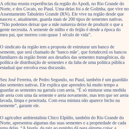
A oficina reuniu experiências da região do Apodi, no Rio Grande do
Norte, e dos Cocais, no Piauí. Uma delas foi a de Golinha, que vive no
Assentamento Tabuleiro Grande (RN). Ele vive na região desde que
nasceu e, atualmente, guarda mais de 200 tipos de sementes nativas.
“Não podemos deixar que a mãe natureza deixe de produzir o que a
gente necessita. A semente de milho e do feijão é desde a época do
meu pai, que morreu com quase 1 século de vida”.
O sindicato da região tem a proposta de estruturar um banco de
semente, que será chamado de ‘banco mãe’, que fortalecerá os bancos
familiares da região frente aos desafios das sementes transgênicas, da
política de distribuição de sementes e da falta de uma politica pública
estadual que envolva essa discussão.
Seu José Ferreira, de Pedro Segundo, no Piauí, também é um guardião
das sementes nativas. Ele explica que aprendeu há muito tempo a
guardar as sementes na garrafa com areia. “É só misturar uma medida
de areia com uma da semente e areia novamente, mas tem que ser areia
lavada, limpa e peneirada. Com essa mistura não aparece bicho na
semente”, garante ele.
O agricultor ambientalista Chico Elpídio, também do Rio Grande do
Norte, apresentou algumas das suas sementes e a propriedade de cada
uma delas. “A favela, da raiz ao espinho dá para alguma coisa; a