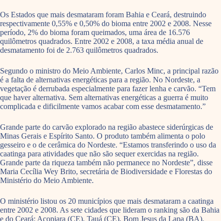
Os Estados que mais desmataram foram Bahia e Ceará, destruindo
respectivamente 0,55% e 0,50% do bioma entre 2002 e 2008. Nesse
período, 2% do bioma foram queimados, uma área de 16.576
quilômetros quadrados. Entre 2002 e 2008, a taxa média anual de
desmatamento foi de 2.763 quilômetros quadrados.
Segundo o ministro do Meio Ambiente, Carlos Minc, a principal razão
é a falta de alternativas energéticas para a região. No Nordeste, a
vegetação é derrubada especialmente para fazer lenha e carvão. “Tem
que haver alternativa. Sem alternativas energéticas a guerra é muito
complicada e dificilmente vamos acabar com esse desmatamento.”
Grande parte do carvão explorado na região abastece siderúrgicas de
Minas Gerais e Espírito Santo. O produto também alimenta o polo
gesseiro e o de cerâmica do Nordeste. “Estamos transferindo o uso da
caatinga para atividades que não são sequer exercidas na região.
Grande parte da riqueza também não permanece no Nordeste”, disse
Maria Cecília Wey Brito, secretária de Biodiversidade e Florestas do
Ministério do Meio Ambiente.
O ministério listou os 20 municípios que mais desmataram a caatinga
entre 2002 e 2008. As sete cidades que lideram o ranking são da Bahia
e do Ceará: Acopiara (CE), Tauá (CE), Bom Jesus da Lapa (BA),