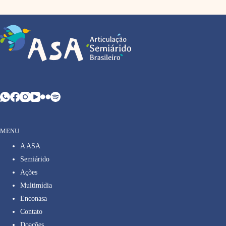
MENU
A ASA
Semiárido
Ações
Multimídia
Enconasa
Contato
Doações