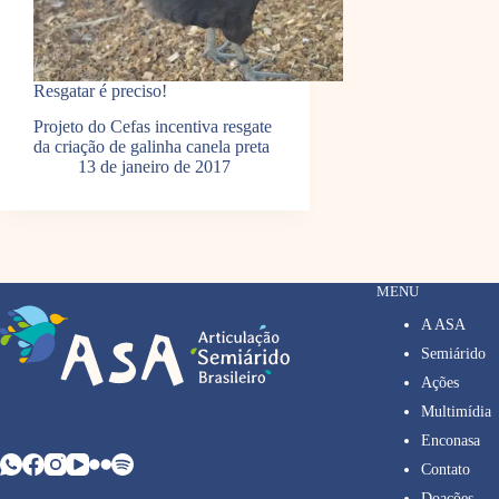
Resgatar é preciso!
Projeto do Cefas incentiva resgate
da criação de galinha canela preta
13 de janeiro de 2017
MENU
A ASA
Semiárido
Ações
Multimídia
Enconasa
Contato
Doações