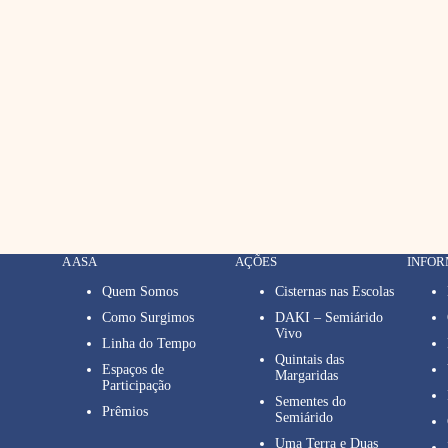
A ASA
AÇÕES
INFO
Quem Somos
Cisternas nas Escolas
Como Surgimos
DAKI – Semiárido
Vivo
Linha do Tempo
Quintais das
Espaços de
Margaridas
Participação
Sementes do
Prêmios
Semiárido
Uma Terra e Duas