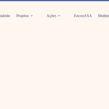
iárido
Projetos
Ações
EnconASA
Multim