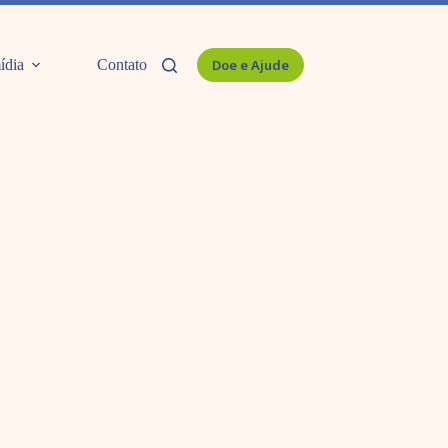
ídia
Contato
Doe e Ajude