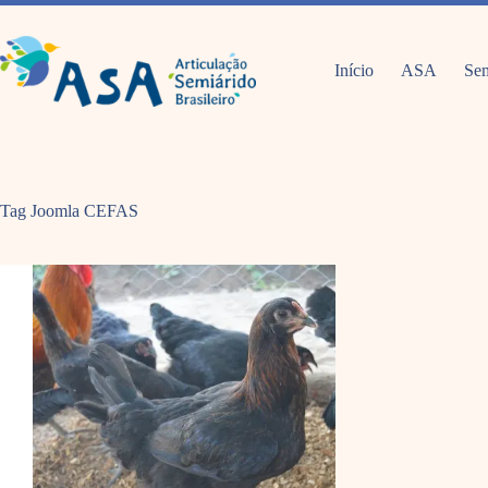
Pular
para
o
conteúdo
Início
ASA
Sem
Tag Joomla
CEFAS