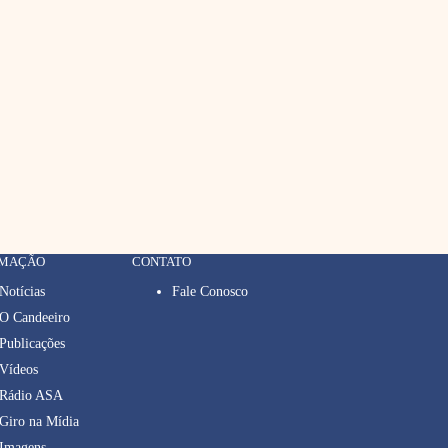
RMAÇÃO
CONTATO
Notícias
Fale Conosco
O Candeeiro
Publicações
Vídeos
Rádio ASA
Giro na Mídia
Imagens