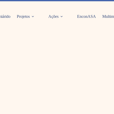
iárido
Projetos
Ações
EnconASA
Multim