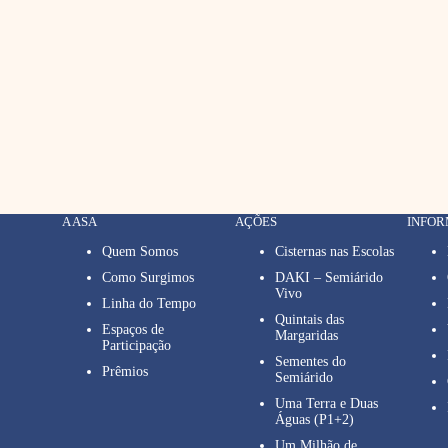
A ASA
AÇÕES
INFO
Quem Somos
Cisternas nas Escolas
Como Surgimos
DAKI – Semiárido
Vivo
Linha do Tempo
Quintais das
Espaços de
Margaridas
Participação
Sementes do
Prêmios
Semiárido
Uma Terra e Duas
Águas (P1+2)
Um Milhão de