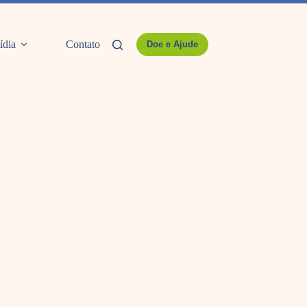
ídia
Contato
Doe e Ajude