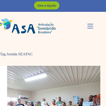
Pular
Doe e Ajude
para
o
conteúdo
Tag Joomla
SEAPAC