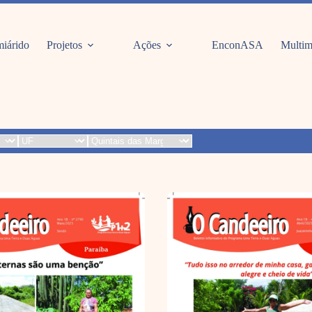
iárido
Projetos
Ações
EnconASA
Multim